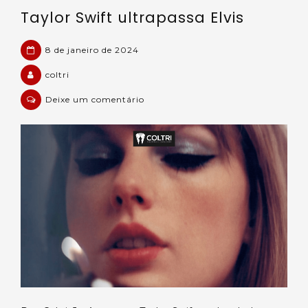
Taylor Swift ultrapassa Elvis
8 de janeiro de 2024
coltri
em
Deixe um comentário
Taylor
Swift
ultrapassa
Elvis