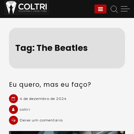
Skip
to
Coltri | Palestras e
content
Consultoria
Tag:
The Beatles
Eu quero, mas eu faço?
4 de dezembro de 2024
coltri
em
Deixe um comentário
Eu
quero,