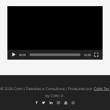
Tocador
de
vídeo
00:00
01:05
© 2026 Coltri | Palestras e Consultoria
|
Produzido por:
Coltri Tec
by Coltri Jr..
Facebook
Twitter
Linkedin
Instagram
YouTube
WhatsApp