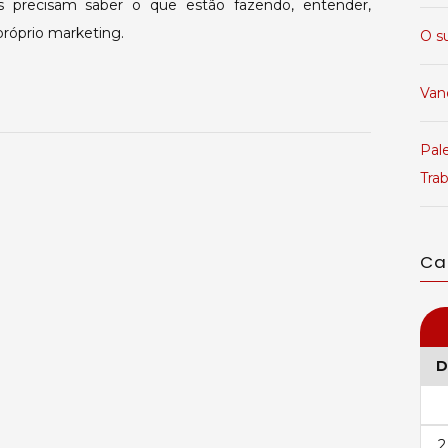
es precisam saber o que estão fazendo, entender,
próprio marketing.
O s
Van
Pale
Tra
Ca
D
2