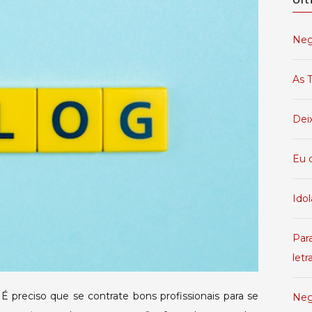
o
barato
Neg
sai
caro
As T
Dei
Eu 
Idol
Par
letr
É preciso que se contrate bons profissionais para se
Neg