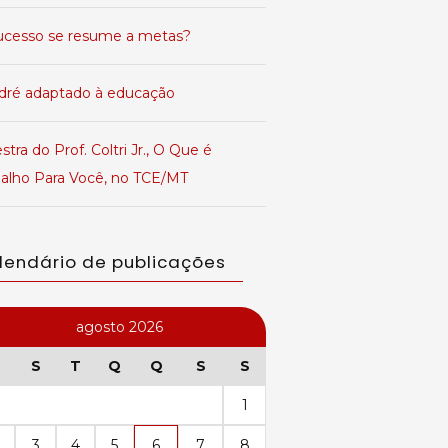
ucesso se resume a metas?
dré adaptado à educação
stra do Prof. Coltri Jr., O Que é
balho Para Você, no TCE/MT
lendário de publicações
agosto 2026
S
T
Q
Q
S
S
1
3
4
5
6
7
8