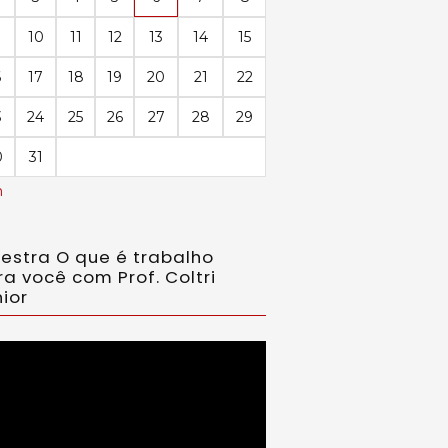
10
11
12
13
14
15
6
17
18
19
20
21
22
3
24
25
26
27
28
29
0
31
n
lestra O que é trabalho
ra você com Prof. Coltri
ior
ador
eo