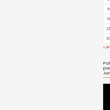
9
1
2
3
« ja
Pa
pa
Jun
Toc
de
víd