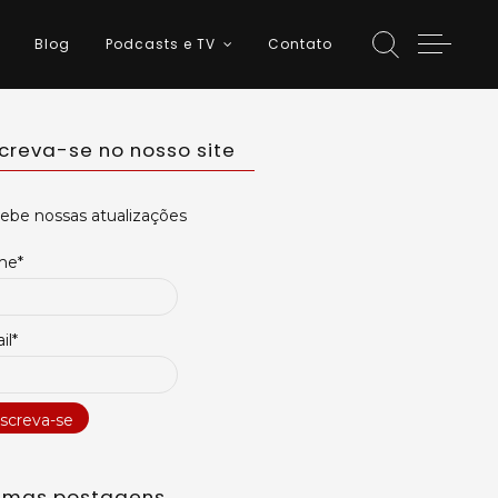
Blog
Podcasts e TV
Contato
screva-se no nosso site
ebe nossas atualizações
me*
il*
timas postagens