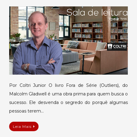
Fora
de
Série
–
Outliers
(Dica
de
leitura)
Por Coltri Junior O livro Fora de Série (Outliers), do
Malcolm Gladwell é uma obra prima para quem busca o
sucesso. Ele desvenda o segredo do porquê algumas
pessoas terem…
Leia Mais