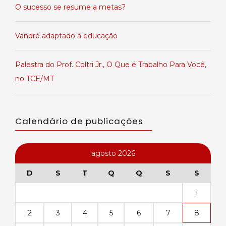
O sucesso se resume a metas?
Vandré adaptado à educação
Palestra do Prof. Coltri Jr., O Que é Trabalho Para Você,
no TCE/MT
Calendário de publicações
agosto 2026
D
S
T
Q
Q
S
S
1
2
3
4
5
6
7
8