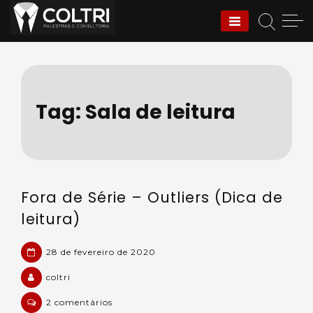
Skip
to
Coltri | Palestras e
content
Consultoria
Tag:
Sala de leitura
Fora de Série – Outliers (Dica de
leitura)
28 de fevereiro de 2020
coltri
em
2 comentários