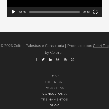
00:00
01:05
© 2026 Coltri | Palestras e Consultoria
|
Produzido por:
Coltri Tec
by Coltri Jr..
Facebook
Twitter
Linkedin
Instagram
YouTube
WhatsApp
HOME
COLTRI JR.
PALESTRAS
CONSULTORIA
TREINAMENTOS
BLOG