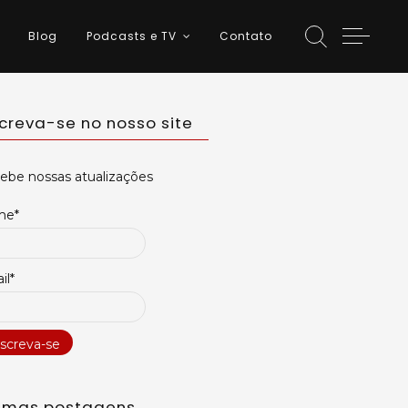
Blog
Podcasts e TV
Contato
screva-se no nosso site
ebe nossas atualizações
me*
il*
timas postagens