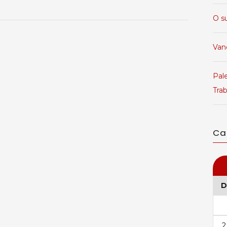
O s
Van
Pale
Tra
Ca
D
2