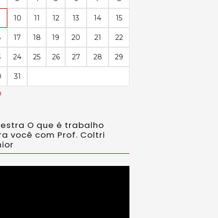
10
11
12
13
14
15
6
17
18
19
20
21
22
3
24
25
26
27
28
29
0
31
n
lestra O que é trabalho
ra você com Prof. Coltri
ior
ador
eo