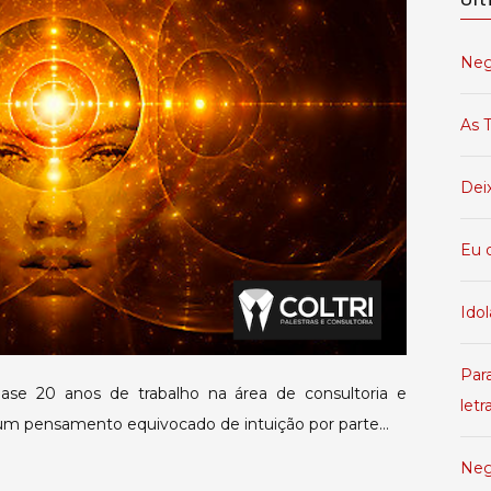
Neg
As T
Dei
Eu 
Idol
Par
uase 20 anos de trabalho na área de consultoria e
letr
um pensamento equivocado de intuição por parte…
Neg