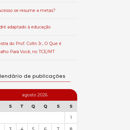
ucesso se resume a metas?
dré adaptado à educação
stra do Prof. Coltri Jr., O Que é
balho Para Você, no TCE/MT
lendário de publicações
agosto 2026
S
T
Q
Q
S
S
1
3
4
5
6
7
8