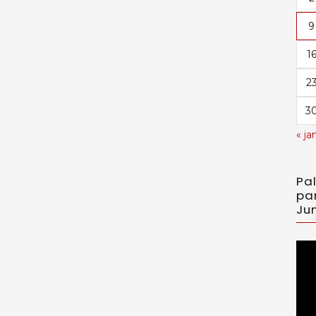
9
1
2
3
« ja
Pa
pa
Jun
Toc
de
víd