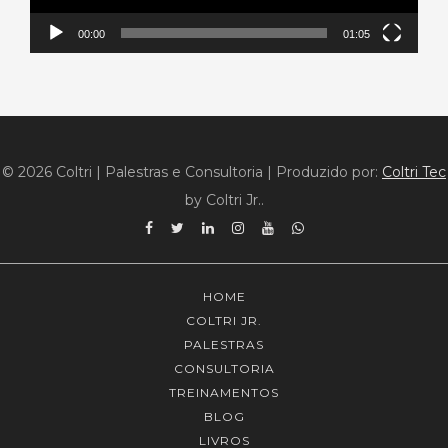
00:00
01:05
© 2026 Coltri | Palestras e Consultoria
|
Produzido por:
Coltri Tec
by Coltri Jr..
Facebook
Twitter
Linkedin
Instagram
YouTube
WhatsApp
HOME
COLTRI JR.
PALESTRAS
CONSULTORIA
TREINAMENTOS
BLOG
LIVROS