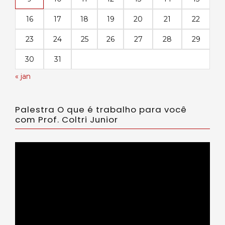
16
17
18
19
20
21
22
23
24
25
26
27
28
29
30
31
« jan
Palestra O que é trabalho para você
com Prof. Coltri Junior
Tocador
de
vídeo