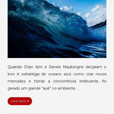
oceano
azul
Quando Chan Kim e Renée Mauborgne lançaram o
livro A estratégia do oceano azul: como criar novos
mercados e tornar a concorrência irrelevante, foi
gerado um grande “auê” no ambiente…
Leia Mais