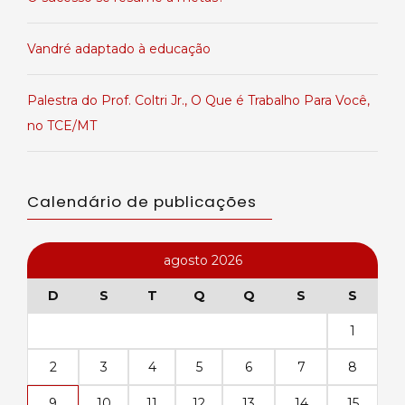
Vandré adaptado à educação
Palestra do Prof. Coltri Jr., O Que é Trabalho Para Você,
no TCE/MT
Calendário de publicações
agosto 2026
D
S
T
Q
Q
S
S
1
2
3
4
5
6
7
8
9
10
11
12
13
14
15