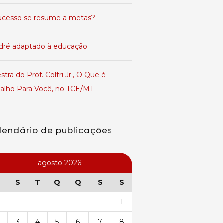
ucesso se resume a metas?
dré adaptado à educação
stra do Prof. Coltri Jr., O Que é
balho Para Você, no TCE/MT
lendário de publicações
agosto 2026
S
T
Q
Q
S
S
1
3
4
5
6
7
8