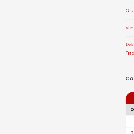
O s
Van
Pale
Tra
Ca
D
2