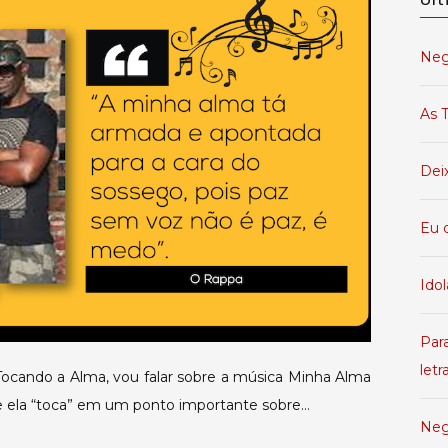
Neg
As T
Dei
Eu 
Idol
Par
letr
 Tocando a Alma, vou falar sobre a música Minha Alma
e ela “toca” em um ponto importante sobre…
Neg