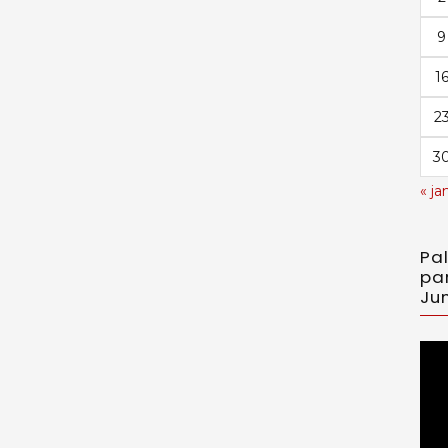
9
1
2
3
« ja
Pa
pa
Jun
Toc
de
víd