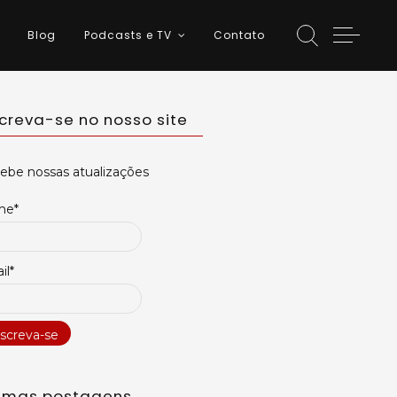
Blog
Podcasts e TV
Contato
screva-se no nosso site
ebe nossas atualizações
me*
il*
timas postagens