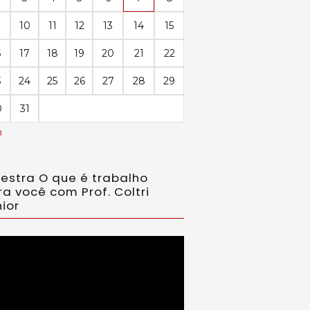
10
11
12
13
14
15
6
17
18
19
20
21
22
3
24
25
26
27
28
29
0
31
n
lestra O que é trabalho
ra você com Prof. Coltri
ior
ador
eo