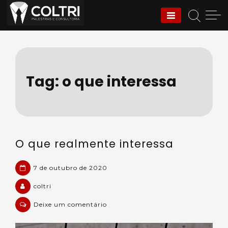
Skip
to
Coltri | Palestras e
content
Consultoria
Tag:
o que interessa
O que realmente interessa
7 de outubro de 2020
coltri
em
Deixe um comentário
O
que