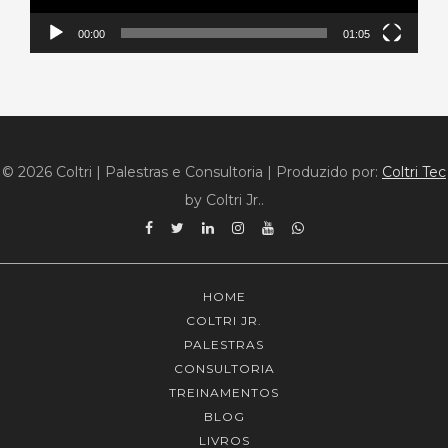
00:00
01:05
© 2026 Coltri | Palestras e Consultoria
|
Produzido por:
Coltri Tec
by Coltri Jr..
Facebook
Twitter
Linkedin
Instagram
YouTube
WhatsApp
HOME
COLTRI JR.
PALESTRAS
CONSULTORIA
TREINAMENTOS
BLOG
LIVROS