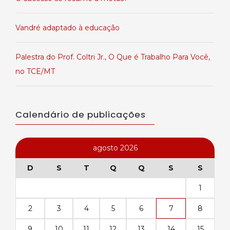
Vandré adaptado à educação
Palestra do Prof. Coltri Jr., O Que é Trabalho Para Você,
no TCE/MT
Calendário de publicações
agosto 2026
D
S
T
Q
Q
S
S
1
2
3
4
5
6
7
8
9
10
11
12
13
14
15