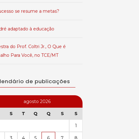
ucesso se resume a metas?
dré adaptado à educação
stra do Prof. Coltri Jr., O Que é
balho Para Você, no TCE/MT
lendário de publicações
agosto 2026
S
T
Q
Q
S
S
1
3
4
5
6
7
8