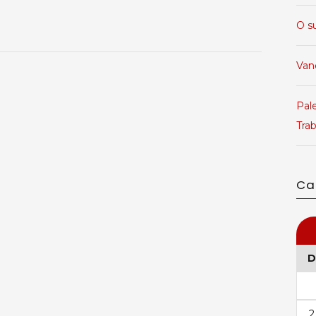
O s
Van
Pale
Tra
Ca
D
2