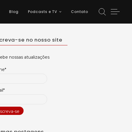
Blog
Podcasts e TV
Contato
screva-se no nosso site
ebe nossas atualizações
me*
il*
timas postagens