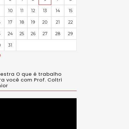
10
11
12
13
14
15
6
17
18
19
20
21
22
3
24
25
26
27
28
29
0
31
n
lestra O que é trabalho
ra você com Prof. Coltri
ior
ador
eo