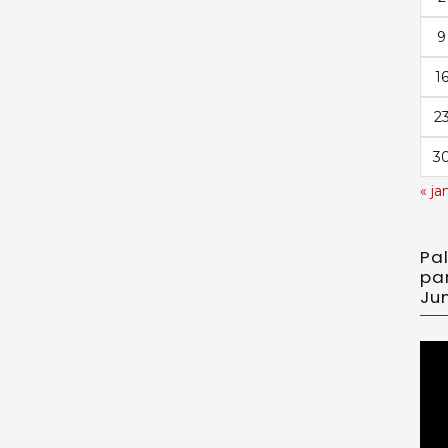
9
1
2
3
« ja
Pa
pa
Jun
Toc
de
víd