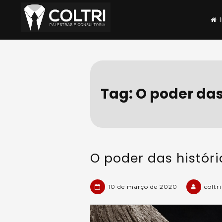
Skip
to
content
Coltri | Palestras e
Nossa especialidade é resolver se
Tag:
O poder das
O poder das históri
10 de março de 2020
coltri