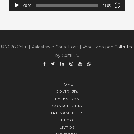
00:00
01:05
© 2026 Coltri | Palestras e Consultoria
|
Produzido por:
Coltri Tec
by Coltri Jr..
Facebook
Twitter
Linkedin
Instagram
YouTube
WhatsApp
HOME
COLTRI JR.
PALESTRAS
CONSULTORIA
TREINAMENTOS
BLOG
LIVROS