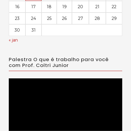
16
17
18
19
20
21
22
23
24
25
26
27
28
29
30
31
« jan
Palestra O que é trabalho para você
com Prof. Coltri Junior
Tocador
de
vídeo