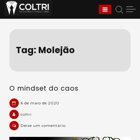
Skip
to
Coltri | Palestras e
content
Consultoria
Tag:
Molejão
O mindset do caos
6 de maio de 2020
coltri
em
Deixe um comentário
O
mindset