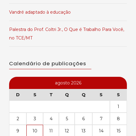
Vandré adaptado à educação
Palestra do Prof. Coltri Jr., O Que é Trabalho Para Você,
no TCE/MT
Calendário de publicações
agosto 2026
D
S
T
Q
Q
S
S
1
2
3
4
5
6
7
8
9
10
11
12
13
14
15