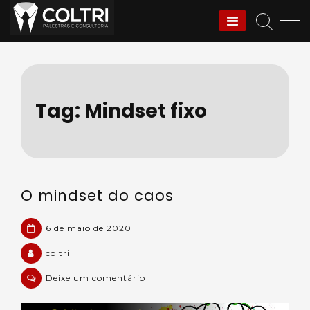
Skip
to
Coltri | Palestras e
content
Consultoria
Tag:
Mindset fixo
O mindset do caos
6 de maio de 2020
coltri
em
Deixe um comentário
O
mindset