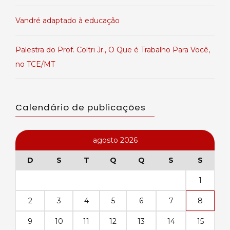
Vandré adaptado à educação
Palestra do Prof. Coltri Jr., O Que é Trabalho Para Você,
no TCE/MT
Calendário de publicações
agosto 2026
D
S
T
Q
Q
S
S
1
2
3
4
5
6
7
8
9
10
11
12
13
14
15