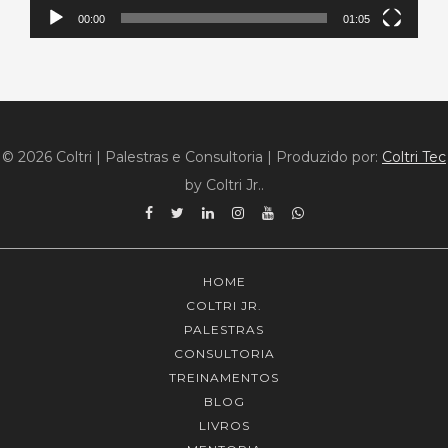
00:00
01:05
© 2026 Coltri | Palestras e Consultoria
|
Produzido por:
Coltri Tec
by Coltri Jr..
Facebook
Twitter
Linkedin
Instagram
YouTube
WhatsApp
HOME
COLTRI JR.
PALESTRAS
CONSULTORIA
TREINAMENTOS
BLOG
LIVROS