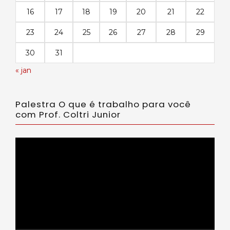
16
17
18
19
20
21
22
23
24
25
26
27
28
29
30
31
« jan
Palestra O que é trabalho para você
com Prof. Coltri Junior
Tocador
de
vídeo