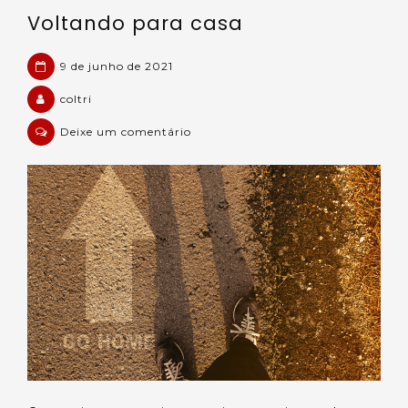
Voltando para casa
9 de junho de 2021
coltri
em
Deixe um comentário
Voltando
para
casa