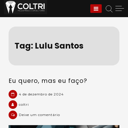
Skip
to
Coltri | Palestras e
content
Consultoria
Tag:
Lulu Santos
Eu quero, mas eu faço?
4 de dezembro de 2024
coltri
em
Deixe um comentário
Eu
quero,