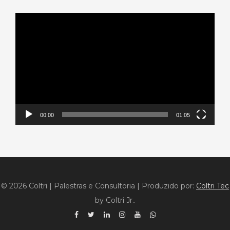
Tocador
de
vídeo
00:00
01:05
© 2026 Coltri | Palestras e Consultoria
|
Produzido por:
Coltri Tec
by Coltri Jr..
Facebook
Twitter
Linkedin
Instagram
YouTube
WhatsApp