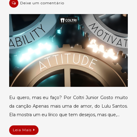
em
Deixe um comentário
Eu
quero,
mas
eu
faço?
Eu quero, mas eu faço? Por Coltri Junior Gosto muito
da canção Apenas mais uma de amor, do Lulu Santos.
Ela mostra um eu lírico que tem desejos, mas que,…
Leia Mais