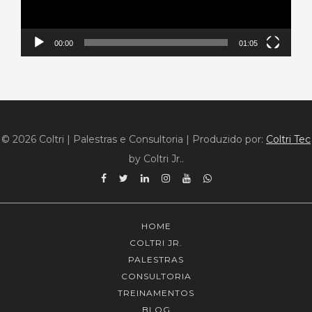
00:00
01:05
© 2026 Coltri | Palestras e Consultoria
|
Produzido por:
Coltri Tec
by Coltri Jr..
Facebook
Twitter
Linkedin
Instagram
YouTube
WhatsApp
HOME
COLTRI JR.
PALESTRAS
CONSULTORIA
TREINAMENTOS
BLOG