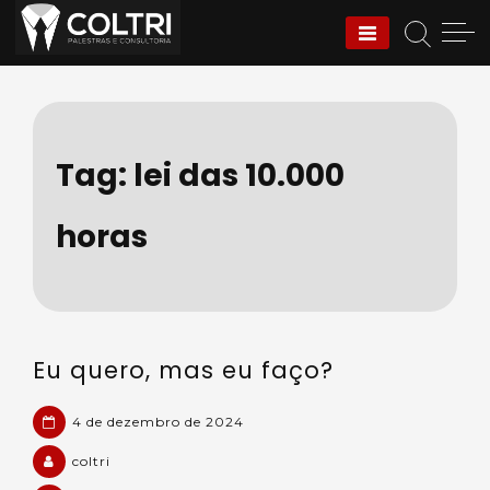
Skip
to
Coltri | Palestras e
content
Consultoria
Tag:
lei das 10.000
horas
Eu quero, mas eu faço?
4 de dezembro de 2024
coltri