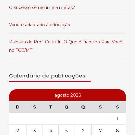
O sucesso se resume a metas?
Vandré adaptado à educação
Palestra do Prof. Coltri Jr., O Que é Trabalho Para Você,
no TCE/MT
Calendário de publicações
agosto 2026
D
S
T
Q
Q
S
S
1
2
3
4
5
6
7
8