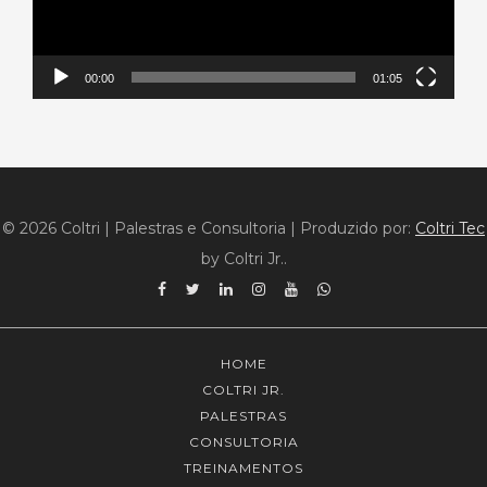
00:00
01:05
© 2026 Coltri | Palestras e Consultoria
|
Produzido por:
Coltri Tec
by Coltri Jr..
Facebook
Twitter
Linkedin
Instagram
YouTube
WhatsApp
HOME
COLTRI JR.
PALESTRAS
CONSULTORIA
TREINAMENTOS