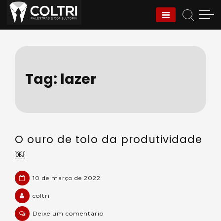
Skip
to
Coltri | Palestras e
content
Consultoria
Tag:
lazer
O ouro de tolo da produtividade
￼
10 de março de 2022
coltri
em
Deixe um comentário