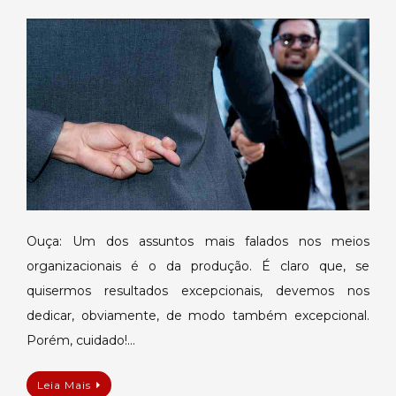
O
ouro
de
tolo
da
produtividade
￼
Ouça: Um dos assuntos mais falados nos meios
organizacionais é o da produção. É claro que, se
quisermos resultados excepcionais, devemos nos
dedicar, obviamente, de modo também excepcional.
Porém, cuidado!…
Leia Mais