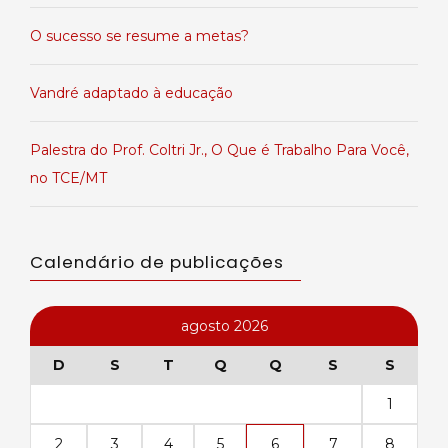
O sucesso se resume a metas?
Vandré adaptado à educação
Palestra do Prof. Coltri Jr., O Que é Trabalho Para Você,
no TCE/MT
Calendário de publicações
agosto 2026
D
S
T
Q
Q
S
S
1
2
3
4
5
6
7
8