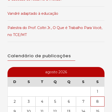
Vandré adaptado à educação
Palestra do Prof. Coltri Jr., O Que é Trabalho Para Você,
no TCE/MT
Calendário de publicações
agosto 2026
D
S
T
Q
Q
S
S
1
2
3
4
5
6
7
8
9
10
11
12
13
14
15