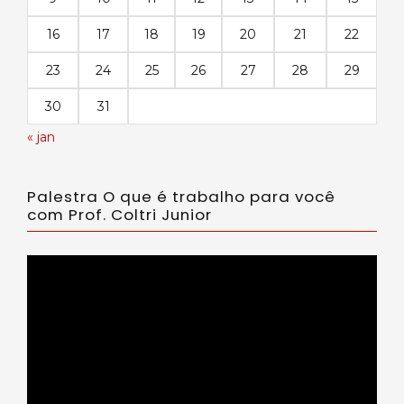
16
17
18
19
20
21
22
23
24
25
26
27
28
29
30
31
« jan
Palestra O que é trabalho para você
com Prof. Coltri Junior
Tocador
de
vídeo