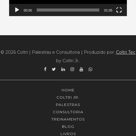
00:00
01:05
© 2026 Coltri | Palestras e Consultoria
|
Produzido por:
Coltri Tec
by Coltri Jr..
Facebook
Twitter
Linkedin
Instagram
YouTube
WhatsApp
HOME
COLTRI JR.
PALESTRAS
CONSULTORIA
TREINAMENTOS
BLOG
LIVROS