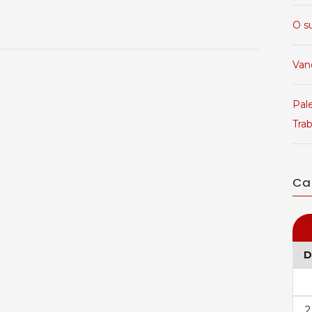
O s
Van
Pale
Tra
Ca
D
2