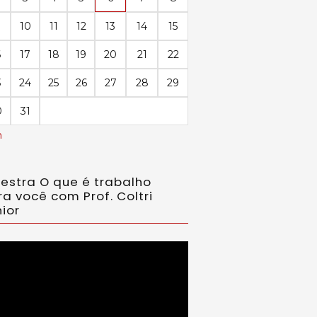
10
11
12
13
14
15
6
17
18
19
20
21
22
3
24
25
26
27
28
29
0
31
n
lestra O que é trabalho
ra você com Prof. Coltri
ior
ador
eo