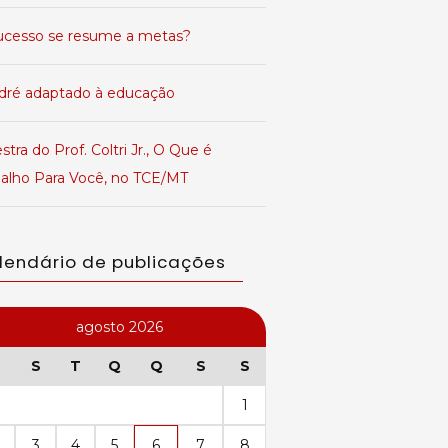
ucesso se resume a metas?
dré adaptado à educação
stra do Prof. Coltri Jr., O Que é
balho Para Você, no TCE/MT
lendário de publicações
agosto 2026
S
T
Q
Q
S
S
1
3
4
5
6
7
8