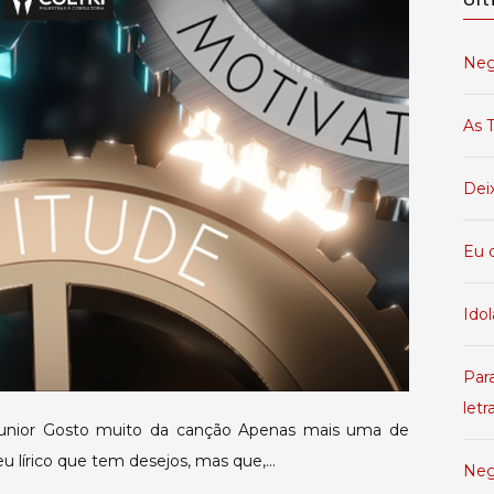
eu
faço?
Neg
As T
Dei
Eu 
Idol
Par
letr
 Junior Gosto muito da canção Apenas mais uma de
u lírico que tem desejos, mas que,…
Neg