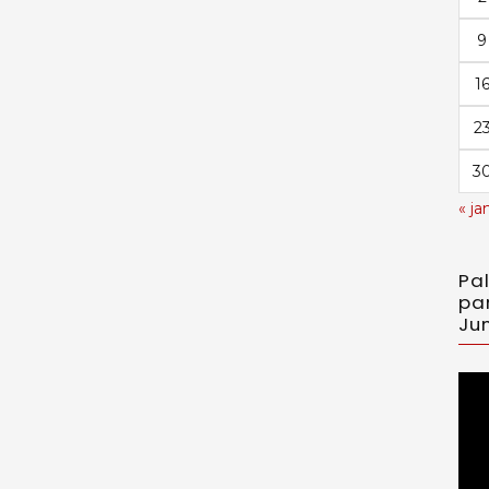
9
1
2
3
« ja
Pa
pa
Jun
Toc
de
víd