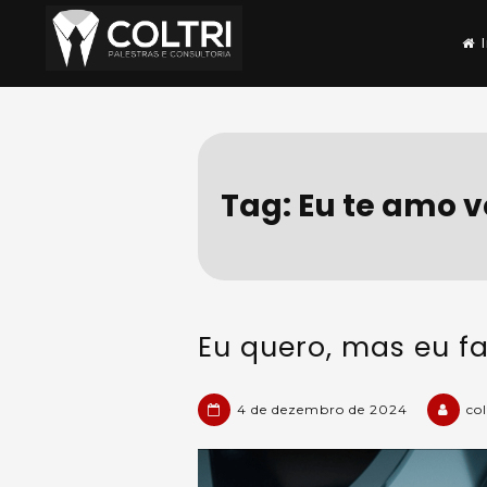
Skip
to
content
Coltri | Palestras e
Nossa especialidade é resolver se
Tag:
Eu te amo 
Eu quero, mas eu f
4 de dezembro de 2024
col