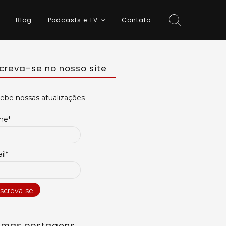
Blog
Podcasts e TV
Contato
screva-se no nosso site
ebe nossas atualizações
me*
il*
timas postagens