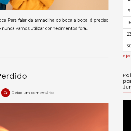
9
oca Para falar da armadilha do boca a boca, é preciso
1
e nunca vamos utilizar conhecimentos fora…
2
3
« ja
Perdido
Pa
pa
Jun
em
Deixe um comentário
Quando
Toc
Tudo
de
Está
Perdido
víd