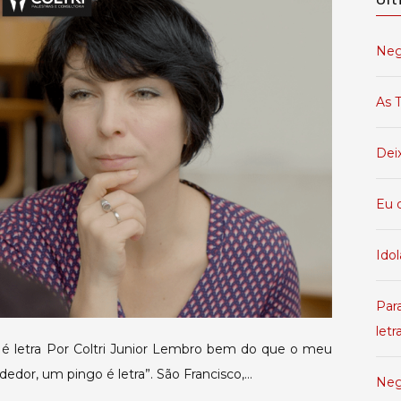
entendedor,
um
Neg
pingo
é
As T
letra
Dei
Eu 
Idol
Par
letr
 letra Por Coltri Junior Lembro bem do que o meu
edor, um pingo é letra”. São Francisco,…
Neg