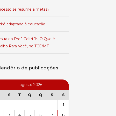
ucesso se resume a metas?
dré adaptado à educação
stra do Prof. Coltri Jr., O Que é
balho Para Você, no TCE/MT
lendário de publicações
agosto 2026
S
T
Q
Q
S
S
1
3
4
5
6
7
8