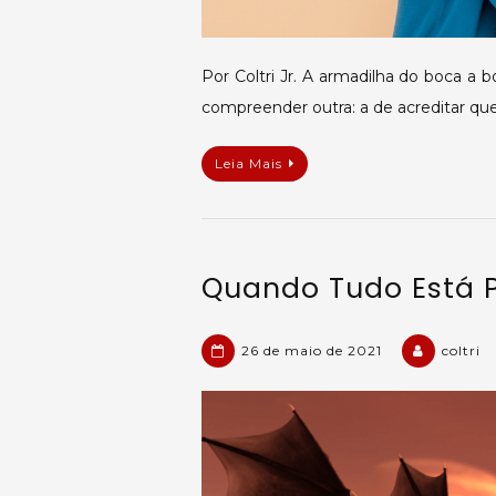
Por Coltri Jr. A armadilha do boca a b
compreender outra: a de acreditar qu
Leia Mais
Quando Tudo Está 
26 de maio de 2021
coltri