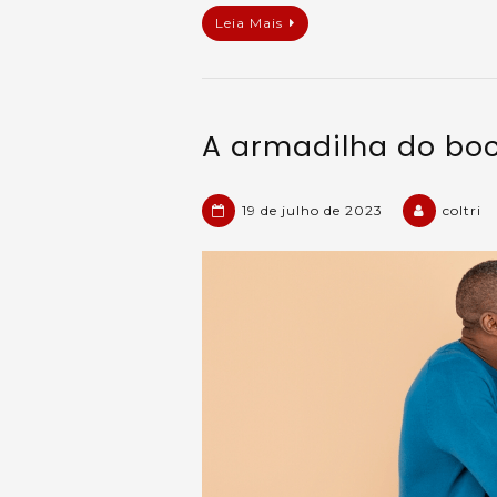
Leia Mais
A armadilha do bo
19 de julho de 2023
coltri