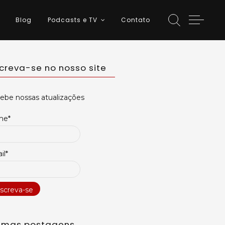
Blog
Podcasts e TV
Contato
screva-se no nosso site
ebe nossas atualizações
me*
il*
timas postagens