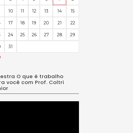
10
11
12
13
14
15
6
17
18
19
20
21
22
3
24
25
26
27
28
29
0
31
n
lestra O que é trabalho
ra você com Prof. Coltri
ior
ador
eo