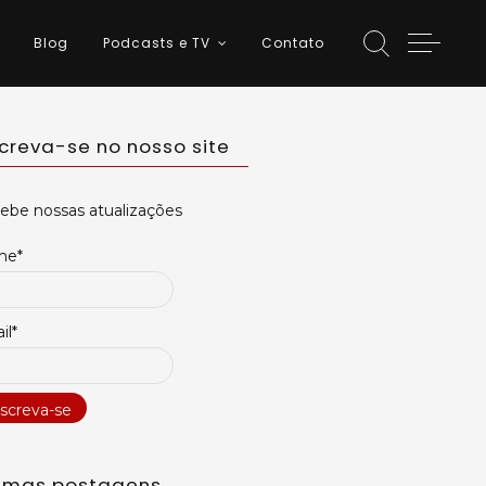
Blog
Podcasts e TV
Contato
screva-se no nosso site
ebe nossas atualizações
me*
il*
timas postagens