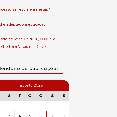
ucesso se resume a metas?
dré adaptado à educação
stra do Prof. Coltri Jr., O Que é
balho Para Você, no TCE/MT
lendário de publicações
agosto 2026
S
T
Q
Q
S
S
1
3
4
5
6
7
8