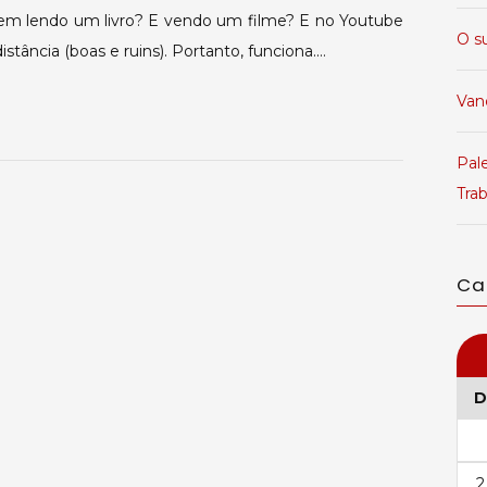
ndem lendo um livro? E vendo um filme? E no Youtube
O s
stância (boas e ruins). Portanto, funciona.…
Van
Pale
Tra
Ca
D
2