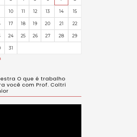
10
11
12
13
14
15
6
17
18
19
20
21
22
3
24
25
26
27
28
29
0
31
n
lestra O que é trabalho
ra você com Prof. Coltri
ior
ador
eo