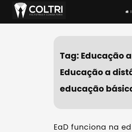
Skip
to
content
Coltri | Palestras e
Nossa especialidade é resolver se
Tag:
Educação a 
Educação a dist
educação básic
EaD funciona na e