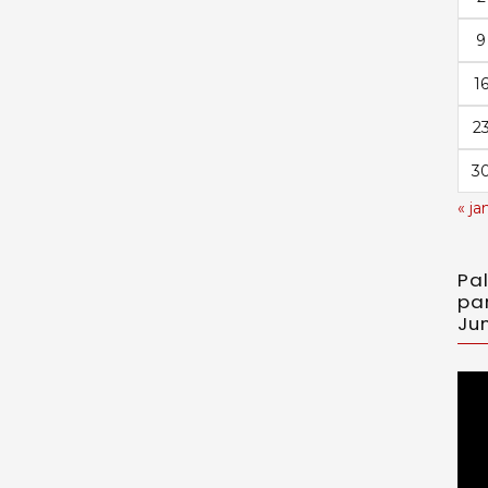
9
1
2
3
« ja
Pa
pa
Jun
Toc
de
víd