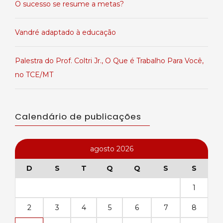
O sucesso se resume a metas?
Vandré adaptado à educação
Palestra do Prof. Coltri Jr., O Que é Trabalho Para Você,
no TCE/MT
Calendário de publicações
agosto 2026
D
S
T
Q
Q
S
S
1
2
3
4
5
6
7
8