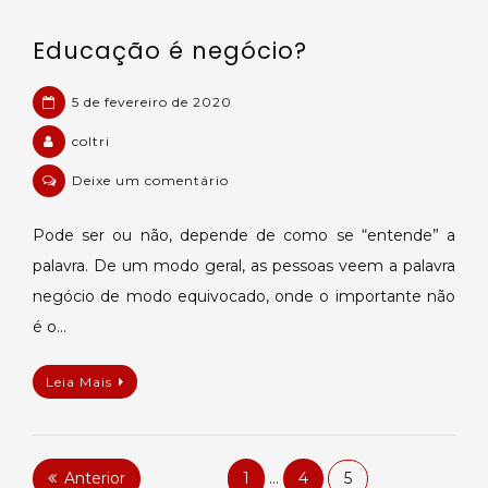
Educação é negócio?
5 de fevereiro de 2020
coltri
em
Deixe um comentário
Educação
é
Pode ser ou não, depende de como se “entende” a
negócio?
palavra. De um modo geral, as pessoas veem a palavra
negócio de modo equivocado, onde o importante não
é o…
Leia Mais
Paginação
Anterior
1
…
4
5