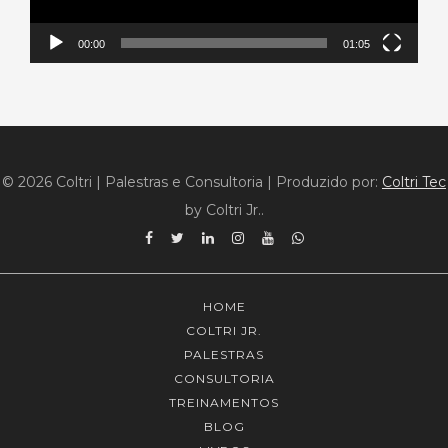
00:00
01:05
© 2026 Coltri | Palestras e Consultoria
|
Produzido por:
Coltri Tec
by Coltri Jr..
Facebook
Twitter
Linkedin
Instagram
YouTube
WhatsApp
HOME
COLTRI JR.
PALESTRAS
CONSULTORIA
TREINAMENTOS
BLOG