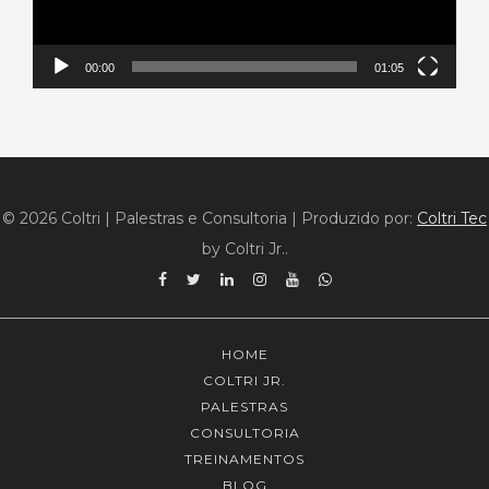
00:00
01:05
© 2026 Coltri | Palestras e Consultoria
|
Produzido por:
Coltri Tec
by Coltri Jr..
Facebook
Twitter
Linkedin
Instagram
YouTube
WhatsApp
HOME
COLTRI JR.
PALESTRAS
CONSULTORIA
TREINAMENTOS
BLOG