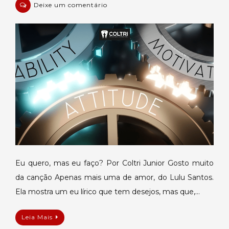
em
Deixe um comentário
Eu
quero,
mas
eu
faço?
Eu quero, mas eu faço? Por Coltri Junior Gosto muito
da canção Apenas mais uma de amor, do Lulu Santos.
Ela mostra um eu lírico que tem desejos, mas que,…
Leia Mais