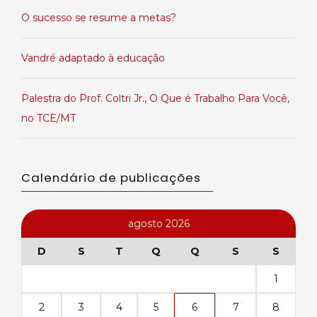
O sucesso se resume a metas?
Vandré adaptado à educação
Palestra do Prof. Coltri Jr., O Que é Trabalho Para Você,
no TCE/MT
Calendário de publicações
agosto 2026
D
S
T
Q
Q
S
S
1
2
3
4
5
6
7
8