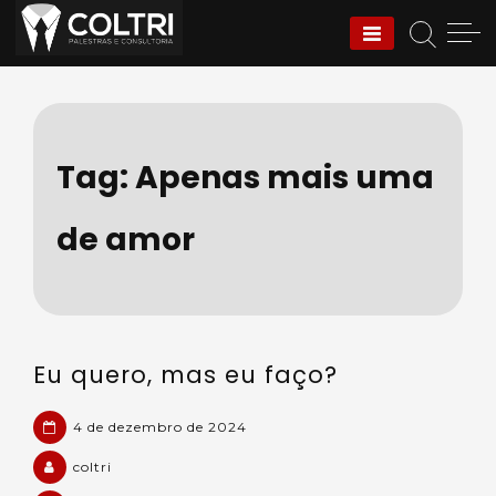
Skip
to
Coltri | Palestras e
content
Consultoria
Tag:
Apenas mais uma
de amor
Eu quero, mas eu faço?
4 de dezembro de 2024
coltri