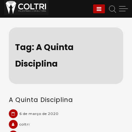
Skip
to
Coltri | Palestras e
content
Consultoria
Tag:
A Quinta
Disciplina
A Quinta Disciplina
6 de março de 2020
coltri