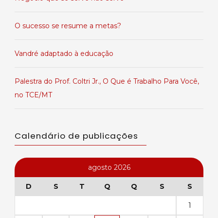
O sucesso se resume a metas?
Vandré adaptado à educação
Palestra do Prof. Coltri Jr., O Que é Trabalho Para Você,
no TCE/MT
Calendário de publicações
agosto 2026
D
S
T
Q
Q
S
S
1