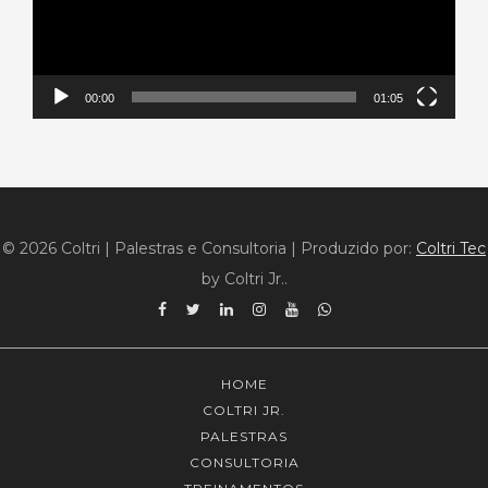
00:00
01:05
© 2026 Coltri | Palestras e Consultoria
|
Produzido por:
Coltri Tec
by Coltri Jr..
Facebook
Twitter
Linkedin
Instagram
YouTube
WhatsApp
HOME
COLTRI JR.
PALESTRAS
CONSULTORIA