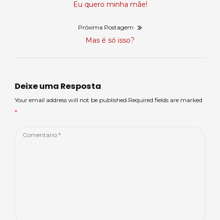
Postagem
Eu quero minha mãe!
de
anterior:
Próxima Postagem
Post
Próxima
Mas é só isso?
postagem:
Deixe uma Resposta
Your email address will not be published.Required fields are marked
*
Comentário
*