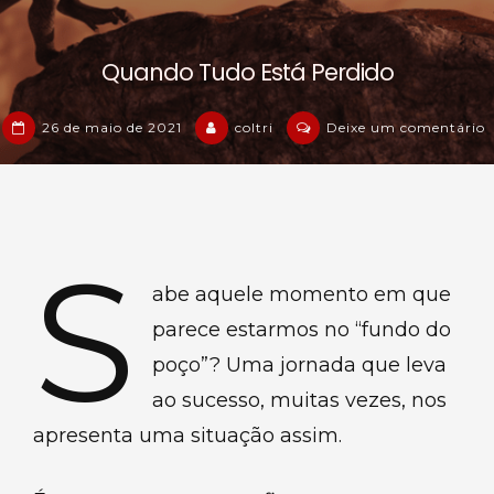
Quando Tudo Está Perdido
26 de maio de 2021
coltri
Deixe um comentário
Q
T
E
P
S
abe aquele momento em que
parece estarmos no “fundo do
poço”? Uma jornada que leva
ao sucesso, muitas vezes, nos
apresenta uma situação assim.