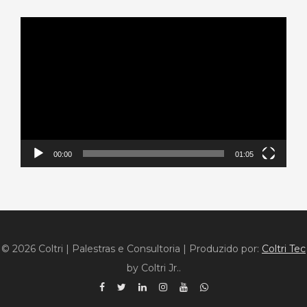
Tocador
de
vídeo
00:00
01:05
© 2026 Coltri | Palestras e Consultoria
|
Produzido por:
Coltri Tec
by Coltri Jr..
Facebook
Twitter
Linkedin
Instagram
YouTube
WhatsApp