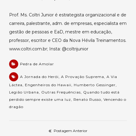
Prof. Ms. Coltri Junior é estrategista organizacional e de
carreira, palestrante, adm. de empresas, especialista em
gestão de pessoas e EaD, mestre em educação,
professor, escritor e CEO da Nova Hévila Treinamentos.
www.coltri.com.br; Insta: @coltrijunior
Pedra de Amolar
A Jornada do Herói
,
A Provação Suprema
,
A Via
Láctea
,
Engenheiros do Hawaii
,
Humberto Gessinger
,
Legião Urbana
,
Outras Frequências
,
Quando tudo está
perdido sempre existe uma luz
,
Renato Russo
,
Vencendo o
dragão
Postagem Anterior
Navegação