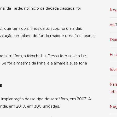
 da Tarde, no início da década passada, foi
Neg
As T
, que tem dois filhos daltônicos, foi uma das
solução: um plano de fundo maior e uma faixa branca
Dei
Eu 
o semáforo, a faixa brilha. Dessa forma, se a luz
 Se for a mesma da linha, é a amarela e, se for a
Idol
s
Par
letr
na implantação desse tipo de semáforo, em 2003. A
unda, em 2010, em 300 unidades.
Neg