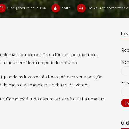
5 de janeiro de 2024
coltri
Deixe um comentário
In
Rec
problemas complexos. Os daltônicos, por exemplo,
Na
farol (ou semáforo) no período noturno.
a (quando as luzes estão boas), dá para ver a posição
Ema
a do meio é a amarela e a debaixo é a verde.
ite. Como está tudo escuro, só se vê que há uma luz
Úl