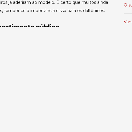
eiros já aderiram ao modelo. É certo que muitos ainda
O s
, tampouco a importância disso para os daltônicos.
Van
nvestimento público
Pale
essionantes: 10% dos homens apresentam algum
Tra
res.
sobre os problemas e buscar por soluções efetivas,
Ca
is inteligentes e a vida mais fácil.
izacional e de carreira, palestrante, adm. de empresas, membro
D
e Desenvolvimento dos Municípios de MT (TCE/MT),
nalismo digital, mestre em educação, professor, escritor e
i.com.br; Insta: @coltrijunior
2