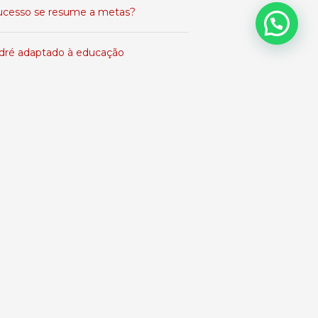
ucesso se resume a metas?
dré adaptado à educação
stra do Prof. Coltri Jr., O Que é
balho Para Você, no TCE/MT
lendário de publicações
agosto 2026
S
T
Q
Q
S
S
1
3
4
5
6
7
8