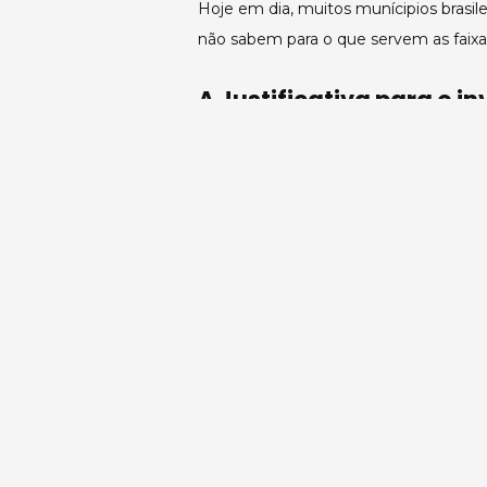
Hoje em dia, muitos munícipios brasil
não sabem para o que servem as faixas
A Justificativa para o i
Os dados sobre daltonismo são impr
problema sobre isso e 0,5% das mulhe
Dessa forma, pensar verdadeiramente 
mesmo que simples, torna as cidades ma
Pense nisso, se quiser, é claro!
Prof. Ms. Coltri Junior é estrategista organ
efetivo da Comissão Central do Programa d
especialista em gestão de pessoas, EaD e jor
CEO da Nova Hévila Treinamentos. www.coltr