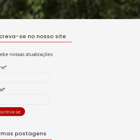
em
Para
que
serve
screva-se no nosso site
a
faixa
branca
ebe nossas atualizações
nos
me*
semáforos
na
área
il*
do
amarelo?
timas postagens