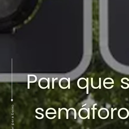
Para que s
semáforo
Rolar para baixo