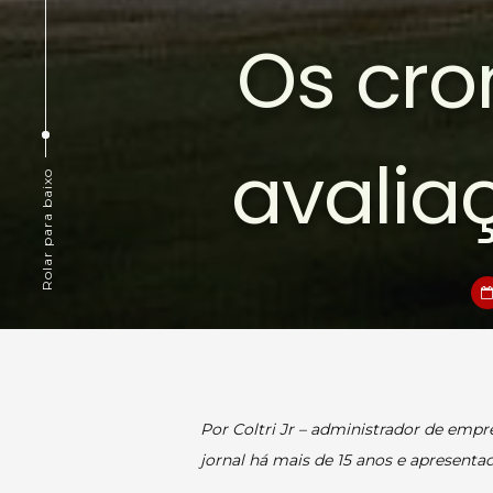
Os cro
avali
Rolar para baixo
Por Coltri Jr – administrador de empr
jornal há mais de 15 anos e apresent