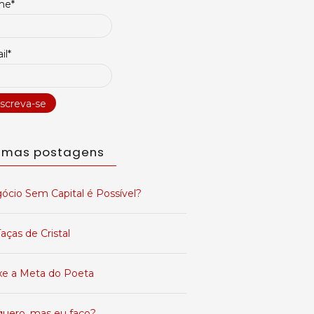
me*
desempenho
il*
timas postagens
ócio Sem Capital é Possível?
aças de Cristal
xe a Meta do Poeta
quero, mas eu faço?