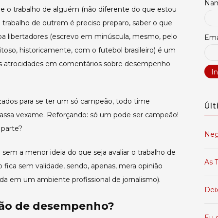
Na
re o trabalho de alguém (não diferente do que estou
 o trabalho de outrem é preciso preparo, saber o que
pa libertadores (escrevo em minúscula, mesmo, pelo
Ema
itoso, historicamente, com o futebol brasileiro) é um
res atrocidades em comentários sobre desempenho
ados para se ter um só campeão, todo time
Úl
o passa vexame. Reforçando: só um pode ser campeão!
 parte?
Neg
 sem a menor ideia do que seja avaliar o trabalho de
As T
 fica sem validade, sendo, apenas, mera opinião
dada em um ambiente profissional de jornalismo).
Dei
ação de desempenho?
Eu 