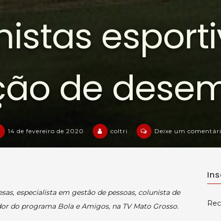
nistas esporti
ação de dese
14 de fevereiro de 2020
coltri
Deixe um comentár
In
esas, especialista em gestão de pessoas, colunista de
Rec
ador do programa Bola e Amigos, na TV Mato Grosso.