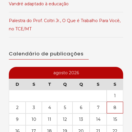
Vandré adaptado à educação
Palestra do Prof. Coltri Jr., O Que é Trabalho Para Você,
no TCE/MT
Calendário de publicações
agosto 2026
D
S
T
Q
Q
S
S
1
2
3
4
5
6
7
8
9
10
11
12
13
14
15
16
17
18
19
20
21
22