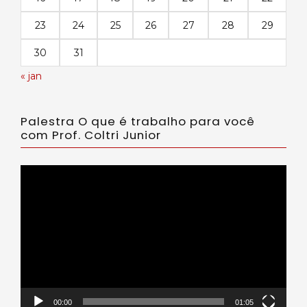
23
24
25
26
27
28
29
30
31
« jan
Palestra O que é trabalho para você
com Prof. Coltri Junior
Tocador
de
vídeo
00:00
01:05