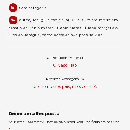
Sem categoria
autoajuda
,
guia espiritual
,
Gurus
,
jovem morre em
desafio de Pablo marçal
,
Pablo Marçal
,
Plabo marçal e o
Pico do Jaraguá
,
tome posse da sua própria vida
Postagem Anterior
Navegação
Postagem
O Caso Tião
de
anterior:
Próxima Postagem
Post
Próxima
Como nossos pais, mas com IA
postagem:
Deixe uma Resposta
Your email address will not be published.Required fields are marked
*