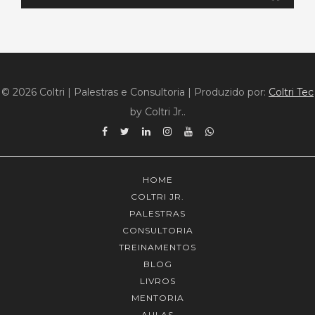
© 2026 Coltri | Palestras e Consultoria
|
Produzido por:
Coltri Tec
by Coltri Jr..
Facebook
Twitter
Linkedin
Instagram
YouTube
WhatsApp
HOME
COLTRI JR.
PALESTRAS
CONSULTORIA
TREINAMENTOS
BLOG
LIVROS
MENTORIA
AULAS