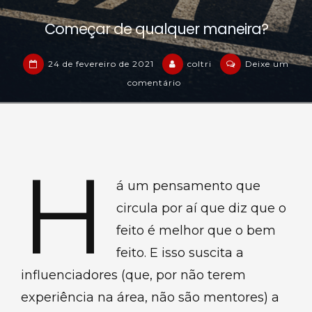
Começar de qualquer maneira?
24 de fevereiro de 2021
coltri
Deixe um
em
comentário
Começar
de
qualquer
maneira?
H
á um pensamento que
circula por aí que diz que o
feito é melhor que o bem
feito. E isso suscita a
influenciadores (que, por não terem
experiência na área, não são mentores) a