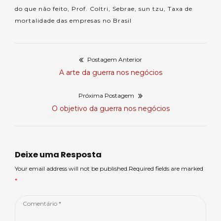
do que não feito
,
Prof. Coltri
,
Sebrae
,
sun tzu
,
Taxa de
mortalidade das empresas no Brasil
Postagem Anterior
Navegação
Postagem
A arte da guerra nos negócios
de
anterior:
Próxima Postagem
Post
Próxima
O objetivo da guerra nos negócios
postagem:
Deixe uma Resposta
Your email address will not be published.Required fields are marked
*
Comentário
*