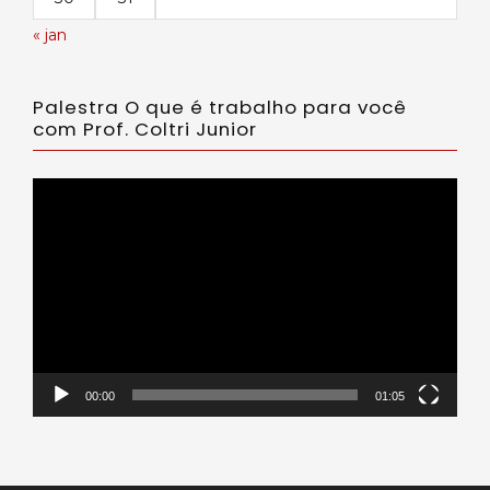
« jan
Palestra O que é trabalho para você
com Prof. Coltri Junior
Tocador
de
vídeo
00:00
01:05