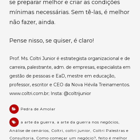
se preparar melhor e criar as condições
mínimas necessárias. Sem tê-las, é melhor
não fazer, ainda.
Pense nisso, se quiser, é claro!
Prof. Ms. Coltri Junior é estrategista organizacional e de
carreira, palestrante, adm. de empresas, especialista em
gestão de pessoas e EaD, mestre em educação,
professor, escritor e CEO da Nova Hévila Treinamentos.
www.coltri.com.br; Insta: @coltrijunior
Pedra de Amolar
a arte da guerra
,
a arte da guerra nos negócios
,
Análise de cenários
,
Coltri
,
coltri junior
,
Coltri Palestras e
Consultoria
,
Como começar um negócio?
,
feito é melhor