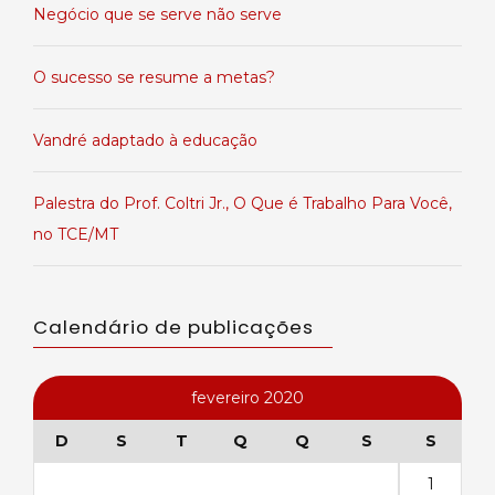
Negócio que se serve não serve
O sucesso se resume a metas?
Vandré adaptado à educação
Palestra do Prof. Coltri Jr., O Que é Trabalho Para Você,
no TCE/MT
Calendário de publicações
fevereiro 2020
D
S
T
Q
Q
S
S
1