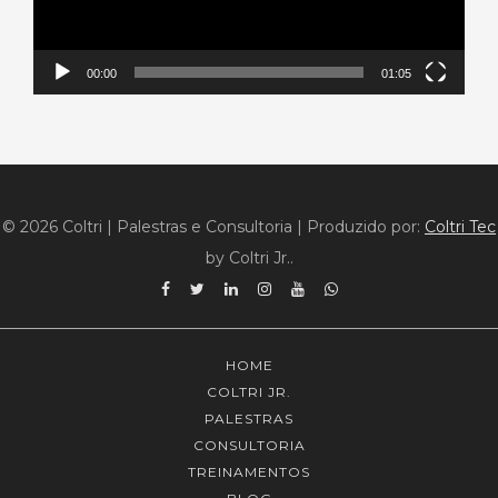
00:00
01:05
© 2026 Coltri | Palestras e Consultoria
|
Produzido por:
Coltri Tec
by Coltri Jr..
Facebook
Twitter
Linkedin
Instagram
YouTube
WhatsApp
HOME
COLTRI JR.
PALESTRAS
CONSULTORIA
TREINAMENTOS