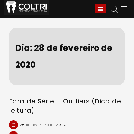
Skip
to
Coltri | Palestras e
content
Consultoria
Dia:
28 de fevereiro de
2020
Fora de Série – Outliers (Dica de
leitura)
28 de fevereiro de 2020