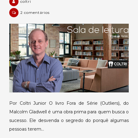
coltri
em
2 comentários
Fora
de
Série
–
Outliers
(Dica
de
leitura)
Por Coltri Junior O livro Fora de Série (Outliers), do
Malcolm Gladwell é uma obra prima para quem busca o
sucesso. Ele desvenda o segredo do porquê algumas
pessoas terem…